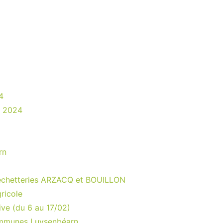
4
s 2024
rn
échetteries ARZACQ et BOUILLON
ricole
ve (du 6 au 17/02)
mmunes Luysenbéarn