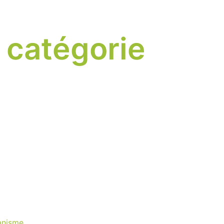
r catégorie
anisme