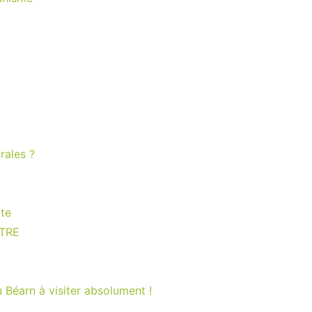
orales ?
te
STRE
Béarn à visiter absolument !