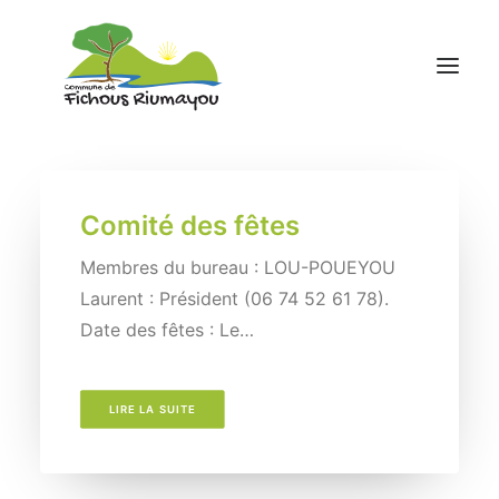
Accueil
Comité des fêtes
Mairie
Ecole
Membres du bureau : LOU-POUEYOU
Laurent : Président (06 74 52 61 78).
Associations
Date des fêtes : Le…
Infos pratiques
contact
LIRE LA SUITE
05 59 81 43 88