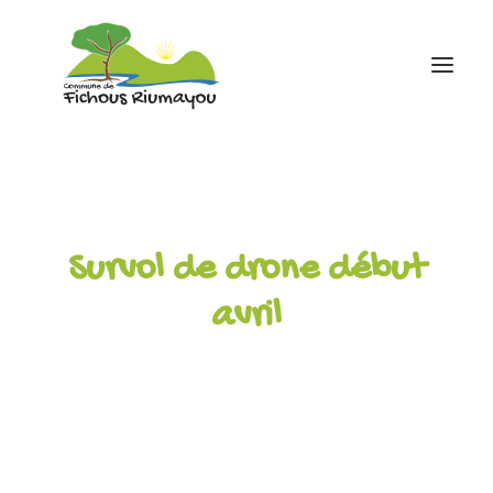
Accueil
Mairie
Survol de drone début
Ecole
Associations
avril
Infos pratiques
contact
05 59 81 43 88