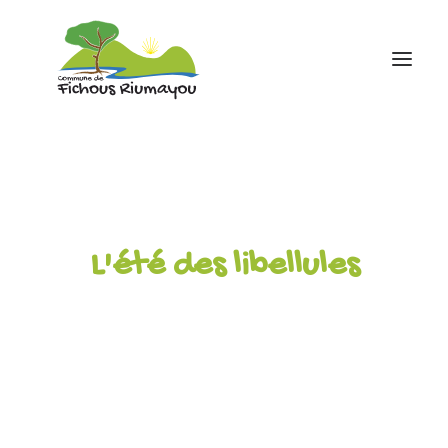
Accueil
Mairie
Ecole
L'été des libellules
Associations
Infos pratiques
contact
05 59 81 43 88