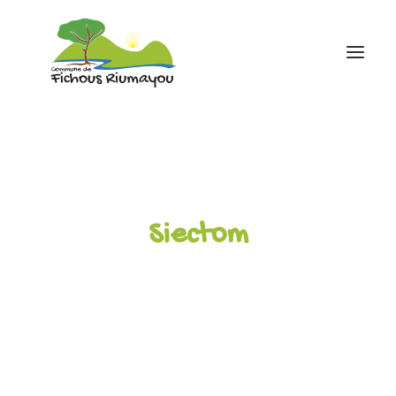
Accueil
Mairie
Ecole
Siectom
Associations
Infos pratiques
contact
05 59 81 43 88