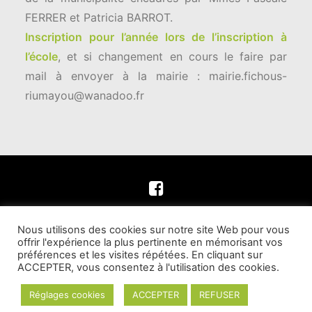
FERRER et Patricia BARROT.
Inscription pour l’année lors de l’inscription à
l’école
, et si changement en cours le faire par
mail à envoyer à la mairie : mairie.fichous-
riumayou@wanadoo.fr
Nous utilisons des cookies sur notre site Web pour vous
© Commune de Fichous Riumayou | Tous droits
offrir l'expérience la plus pertinente en mémorisant vos
réservés –
Contact
préférences et les visites répétées. En cliquant sur
ACCEPTER, vous consentez à l'utilisation des cookies.
Site réalisé par
Grogeo Prod
–
Plan du site
–
Mentions Légales
–
Politique de confidentialité
Réglages cookies
ACCEPTER
REFUSER