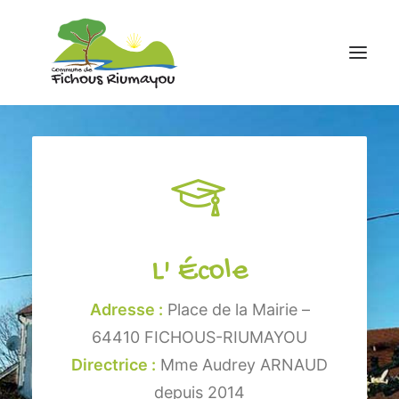
Accueil
Mairie
Ecole
Associations
L' École
Infos pratiques
contact
Adresse :
Place de la Mairie –
64410 FICHOUS-RIUMAYOU
05 59 81 43 88
Directrice :
Mme Audrey ARNAUD
depuis 2014