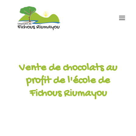
Accueil
Mairie
Vente de chocolats au
Ecole
profit de l'école de
Associations
Fichous Riumayou
Infos pratiques
contact
05 59 81 43 88