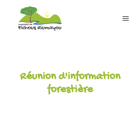
Accueil
Mairie
Réunion d'information
Ecole
Associations
forestière
Infos pratiques
contact
05 59 81 43 88