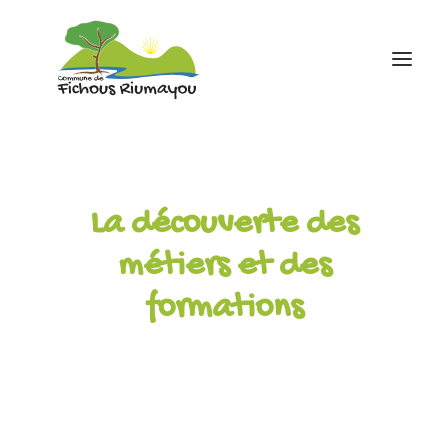
Accueil
Mairie
La découverte des
Ecole
métiers et des
Associations
formations
Infos pratiques
contact
05 59 81 43 88