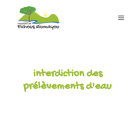
Accueil
Mairie
interdiction des
Ecole
Associations
prélèvements d'eau
Infos pratiques
contact
05 59 81 43 88