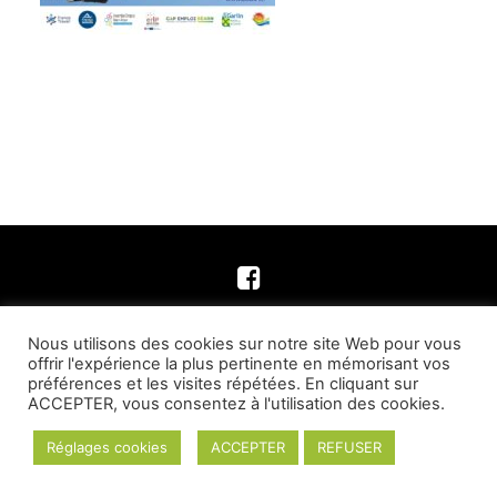
Nous utilisons des cookies sur notre site Web pour vous
© Commune de Fichous Riumayou | Tous droits
offrir l'expérience la plus pertinente en mémorisant vos
réservés –
Contact
préférences et les visites répétées. En cliquant sur
ACCEPTER, vous consentez à l'utilisation des cookies.
Site réalisé par
Grogeo Prod
–
Plan du site
–
Mentions Légales
–
Politique de confidentialité
Réglages cookies
ACCEPTER
REFUSER