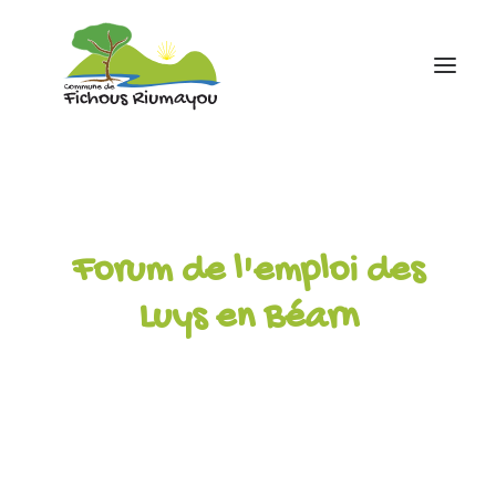
Accueil
Mairie
Forum de l'emploi des
Ecole
Associations
Luys en Béarn
Infos pratiques
contact
05 59 81 43 88