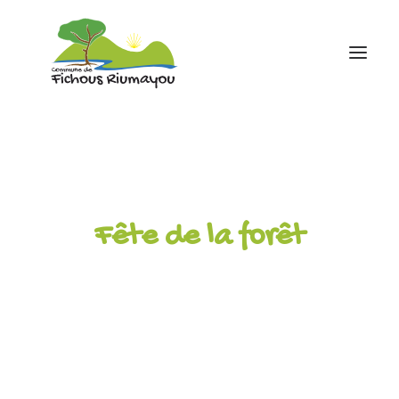
Accueil
Mairie
Ecole
Fête de la forêt
Associations
Infos pratiques
contact
05 59 81 43 88